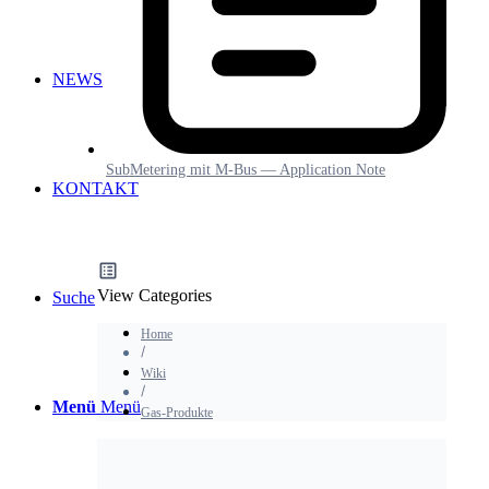
NEWS
SubMetering mit M-Bus — Application Note
KONTAKT
View Categories
Suche
Home
Wiki
Menü
Menü
Gas-Produkte