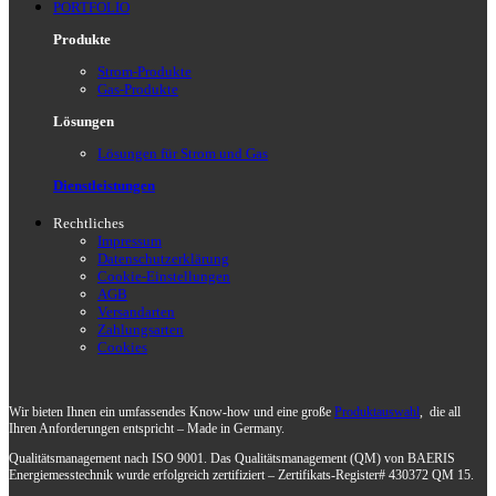
PORTFOLIO
Produkte
Strom-Produkte
Gas-Produkte
Lösungen
Lösungen für Strom und Gas
Dienstleistungen
Rechtliches
Impressum
Datenschutz­erklärung
Cookie-Einstellungen
AGB
Versandarten
Zahlungsarten
Cookies
Wir bieten Ihnen ein umfassendes Know-how und eine große
Produktauswahl
, die all
Ihren Anforderungen entspricht – Made in Germany.
Qualitätsmanagement nach ISO 9001. Das Qualitätsmanagement (QM) von BAERIS
Energiemesstechnik wurde erfolgreich zertifiziert – Zertifikats-Register# 430372 QM 15.