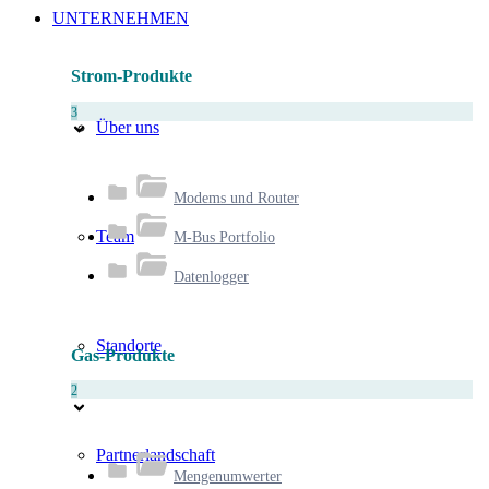
UNTERNEHMEN
Strom-Produkte
3
Über uns
Modems und Router
Team
M-Bus Portfolio
Datenlogger
Standorte
Gas-Produkte
2
Partnerlandschaft
Mengenumwerter