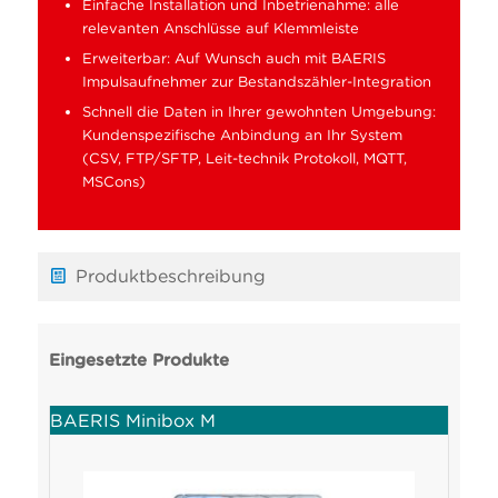
Einfache Installation und Inbetrienahme: alle
relevanten Anschlüsse auf Klemmleiste
Erweiterbar: Auf Wunsch auch mit BAERIS
Impulsaufnehmer zur Bestandszähler-Integration
Schnell die Daten in Ihrer gewohnten Umgebung:
Kundenspezifische Anbindung an Ihr System
(CSV, FTP/SFTP, Leit-technik Protokoll, MQTT,
MSCons)
Produktbeschreibung
Eingesetzte Produkte
BAERIS Minibox M