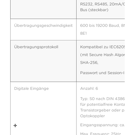
RS232, RS485, 20mA/CS/CL
Bus (steckbar)
Übertragungsgeschwindigkeit
600 bis 19200 Baud, 8N1/ 7
8E1
Übertragungsprotokoll
Kompatibel zu IEC62056-21
(mit Secure Hash Algorithm
SHA-256,
Passwort und Session-ID)
Digitale Eingänge
Anzahl: 6
Typ: S0 nach DIN 43864, akt
für potentialfreie Kontakte,
Transistorgeber oder passiv
Optokoppler
Eingangsspannung: ca. 12V
Max. Frequenz: 25Hz