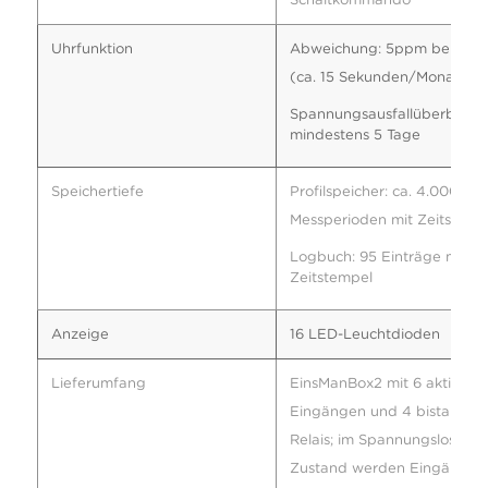
Uhrfunktion
Abweichung: 5ppm bei 25°
(ca. 15 Sekunden/Monat)
Spannungsausfallüberbrück
mindestens 5 Tage
Speichertiefe
Profilspeicher: ca. 4.000
Messperioden mit Zeitstemp
Logbuch: 95 Einträge mit
Zeitstempel
Anzeige
16 LED-Leuchtdioden
Lieferumfang
EinsManBox2 mit 6 aktiven 
Eingängen und 4 bistabilen
Relais; im Spannungslosem
Zustand werden Eingänge I