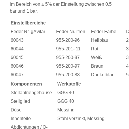
im Bereich von ± 5% der Einstellung zwischen 0,5
bar und 1 bar.
Einstellbereiche
Feder Nr. gAvilar
Feder Nr. Itron
Feder Farbe
D
60043
955-200-96
Hellblau
2
60044
955-201- 11
Rot
3
60045
955-200-87
Weiß
3
60046
955-200-97
Braun
4
60047
955-200-88
Dunkelblau
5
Komponenten
Werkstoffe
Stellantriebgehäuse
GGG 40
Stellglied
GGG 40
Düse
Messing
Innenteile
Stahl verzinkt, Messing
Abdichtungen / O-