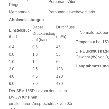
Perbunan, Viton
Ringe
Membranen
Perbunan gewebeverstärkt
Abblaseleistungen
Dabei
Durchfluss
Einstelldruck
Normaldruck bei 
Druckanstieg
(m³/h)
(bar)
auf (bar)
Temperatur bei 15
0,4
0,5
45
Die Durchflussraten
0,8
1,0
55
Gewicht (dv) von 
1,0
1,2
66
Hauptabmessung
2,0
2,5
128
4,0
4,5
190
6,0
7,0
470
Der SBV 155D ist vom deutschen
DVGW für einen
einstellbaren
Ansprechdruck von 0,5