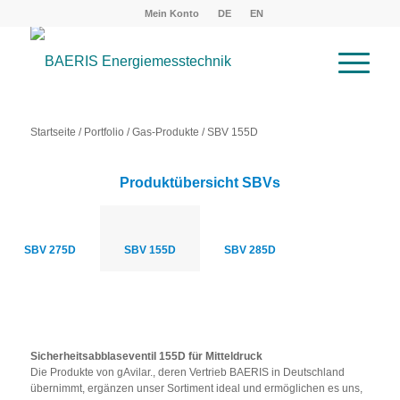
Mein Konto
DE
EN
Startseite
/
Portfolio
/
Gas-Produkte
/ SBV 155D
Produktübersicht SBVs
SBV 275D
SBV 155D
SBV 285D
Sicherheitsabblaseventil 155D für Mitteldruck
Die Produkte von gAvilar., deren Vertrieb BAERIS in Deutschland
übernimmt, ergänzen unser Sortiment ideal und ermöglichen es uns,