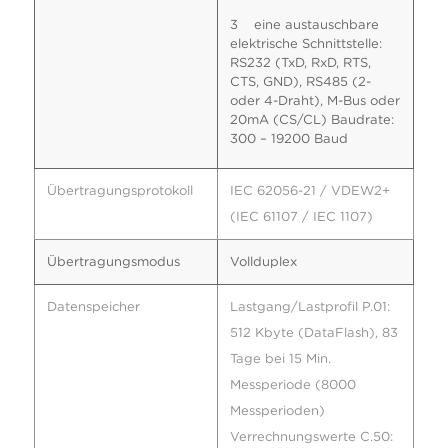
3 eine austauschbare
elektrische Schnittstelle:
RS232 (TxD, RxD, RTS,
CTS, GND), RS485 (2-
oder 4-Draht), M-Bus oder
20mA (CS/CL) Baudrate:
300 – 19200 Baud
Übertragungsprotokoll
IEC 62056-21 / VDEW2+
(IEC 61107 / IEC 1107)
Übertragungsmodus
Vollduplex
Datenspeicher
Lastgang/Lastprofil P.01:
512 Kbyte (DataFlash), 83
Tage bei 15 Min.
Messperiode (8000
Messperioden)
Verrechnungswerte C.50: