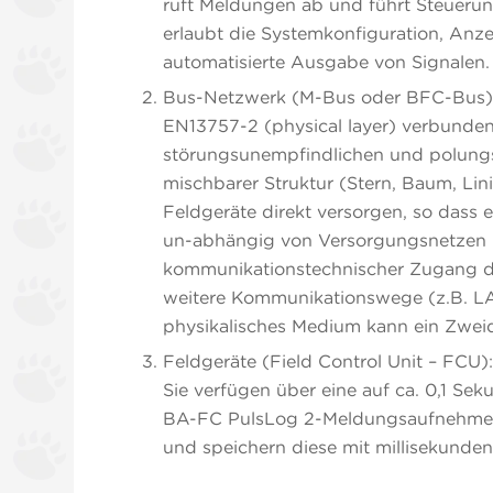
ruft Meldungen ab und führt Steuerun
erlaubt die Systemkonfiguration, An
automatisierte Ausgabe von Signalen.
Bus-Netzwerk (M-Bus oder BFC-Bus): 
EN13757-2 (physical layer) verbunde
störungsunempfindlichen und polungs
mischbarer Struktur (Stern, Baum, Lin
Feldgeräte direkt versorgen, so dass 
un-abhängig von Versorgungsnetzen 
kommunikationstechnischer Zugang de
weitere Kommunikationswege (z.B. LA
physikalisches Medium kann ein Zwei
Feldgeräte (Field Control Unit – FCU)
Sie verfügen über eine auf ca. 0,1 Sek
BA-FC PulsLog 2-Meldungsaufnehmer 
und speichern diese mit millisekunde