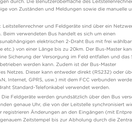
gen durch. Die Benutzeroberfläche des Leitstellenrechne
zeige von Zuständen und Meldungen sowie die manuelle 
Leitstellenrechner und Feldgeräte sind über ein Netzwe
n. Beim verwendeten Bus handelt es sich um einen
unabhängigen elektrischen 2-Draht Bus mit frei wählbar
ie etc.) von einer Länge bis zu 20km. Der Bus-Master kan
eine Sicherung der Versorgung im Feld entfallen und das
betrieben werden kann. Zudem ist der Bus-Master
s Netzes. Dieser kann entweder direkt (RS232) oder üb
N, Internet, GPRS, usw.) mit dem FCC verbunden werde
draht Standard-Telefonkabel verwendet werden.
: Die Feldgeräte werden grundsätzlich über den Bus vers
unden genaue Uhr, die von der Leitstelle synchronisiert wi
registrieren Änderungen an den Eingängen (mit Entprel
ngenauem Zeitstempel bis zur Abholung durch die Zentra