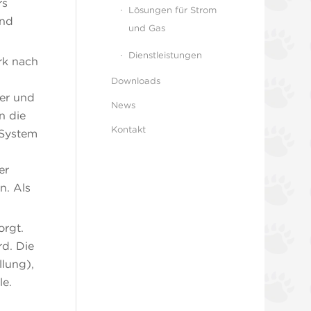
rs
Lösungen für Strom
und
und Gas
Dienstleistungen
rk nach
Downloads
er und
News
n die
Kontakt
 System
er
n. Als
orgt.
rd. Die
lung),
le.